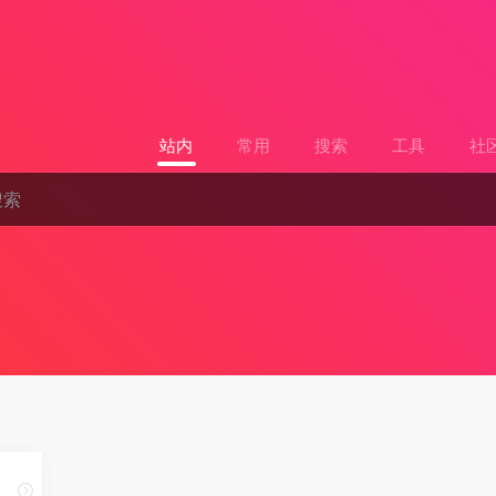
站内
常用
搜索
工具
社