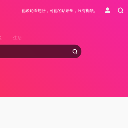
他谈论着翅膀，可他的话语里，只有枷锁。
区
生活