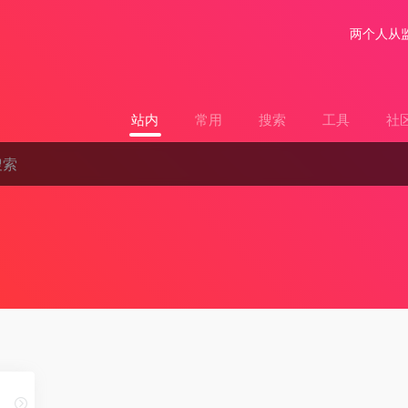
两个人从
站内
常用
搜索
工具
社