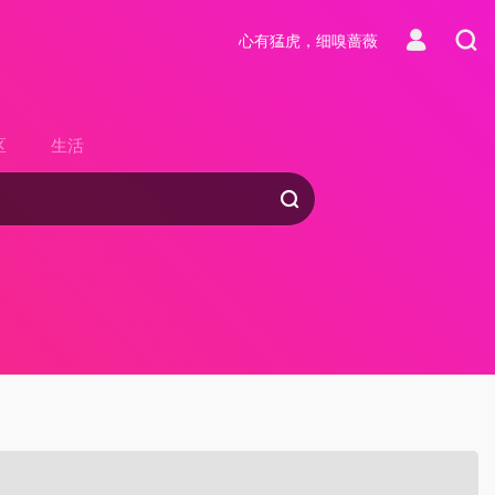
心有猛虎，细嗅蔷薇
区
生活