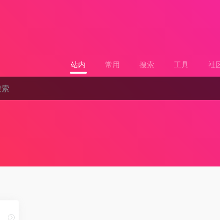
站内
常用
搜索
工具
社