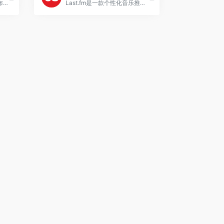
网易云音乐是由网易公司发布的一款音乐流媒体平台，提供丰富的音乐库、社交评论功能、个性化推荐以及支持独立音乐人的平台，致力于为用户提供丰富而个性化的音乐体验。
Last.fm是一款个性化音乐推荐平台，通过追踪用户音乐历史，智能推荐相似音乐，提供社交互动，为用户打造定制的音乐体验。