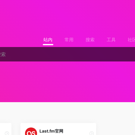
站内
常用
搜索
工具
社
Last.fm官网