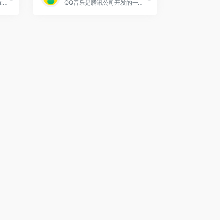
酷狗音乐是中国的一款主流在线音乐平台，提供丰富的音乐库、特色服务和用户互动方式，以及对独立音乐人的支持，旨在为用户提供全面和多元的音乐体验。
QQ音乐是腾讯公司开发的一款音乐流媒体服务，提供丰富的音乐库、高品质音乐体验、个性化推荐、社区互动以及对音乐人和歌手的支持，旨在打造全面和多元的音乐生态体验。