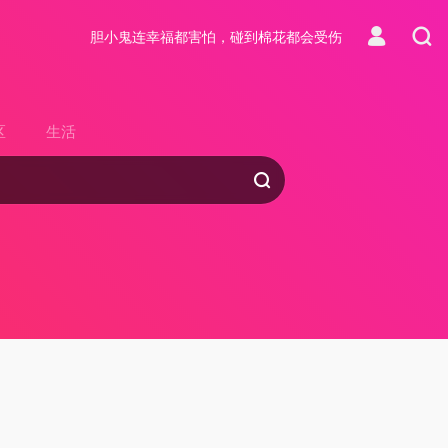
胆小鬼连幸福都害怕，碰到棉花都会受伤
区
生活