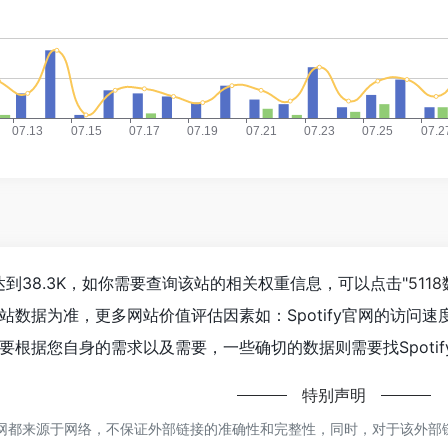
经达到38.3K，如你需要查询该站的相关权重信息，可以点击"
511
站数据为准，更多网站价值评估因素如：Spotify官网的访问
根据您自身的需求以及需要，一些确切的数据则需要找Spotif
特别声明
y官网都来源于网络，不保证外部链接的准确性和完整性，同时，对于该外部链接