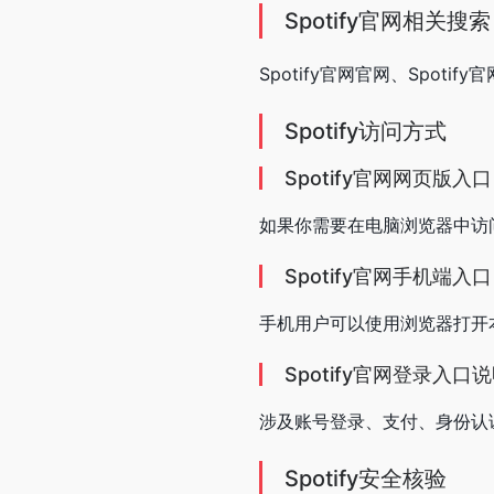
Spotify官网相关搜索
Spotify官网官网、Spotif
Spotify访问方式
Spotify官网网页版入口
如果你需要在电脑浏览器中访问S
Spotify官网手机端入口
手机用户可以使用浏览器打开
Spotify官网登录入口
涉及账号登录、支付、身份认
Spotify安全核验