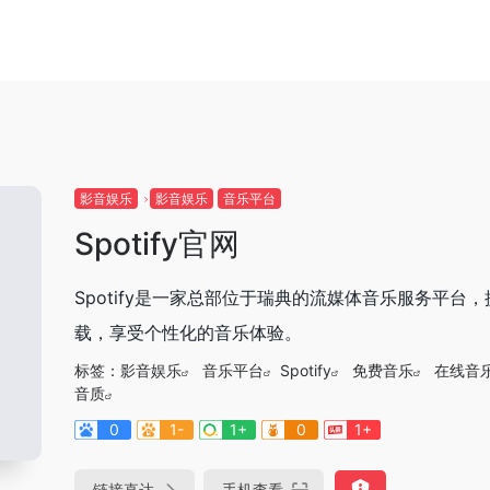
影音娱乐
影音娱乐
音乐平台
Spotify官网
Spotify是一家总部位于瑞典的流媒体音乐服务平
载，享受个性化的音乐体验。
标签：
影音娱乐
音乐平台
Spotify
免费音乐
在线音
音质
0
1-
1+
0
1+
链接直达
手机查看