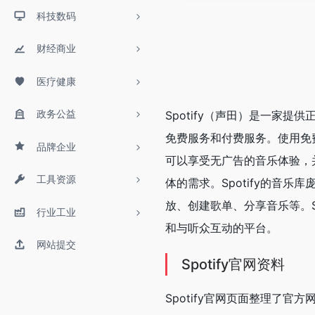
科技数码
财经商业
医疗健康
政务公益
Spotify（声田）是一家提
免费服务和付费服务。使用免费服
品牌企业
可以享受无广告的音乐体验，并
工具资源
体的需求。Spotify的音
放、创建歌单、分享音乐等。S
行业工业
和与听众互动的平台。
网站提交
Spotify官网资料
Spotify官网页面整理了