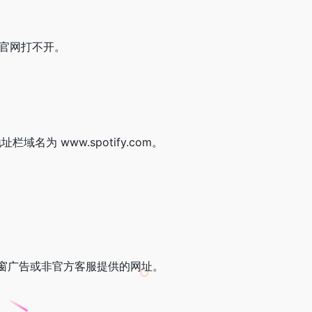
ify官网打不开。
为 www.spotify.com。
。
窗广告或非官方客服提供的网址。