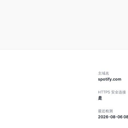
主域名
spotify.com
HTTPS 安全连接
是
最近检测
2026-08-06 08