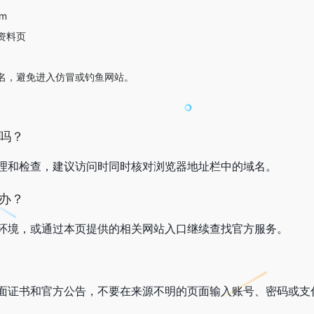
om
资料页
名，避免进入仿冒或钓鱼网站。
的吗？
理和检查，建议访问时同时核对浏览器地址栏中的域名。
么办？
环境，或通过本页提供的相关网站入口继续查找官方服务。
面证书和官方公告，不要在来源不明的页面输入账号、密码或支