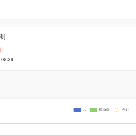
检测
问
08:39