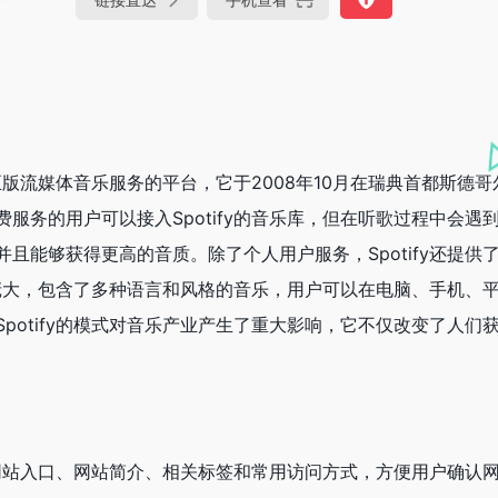
供正版流媒体音乐服务的平台，它于2008年10月在瑞典首都斯德哥
务的用户可以接入Spotify的音乐库，但在听歌过程中会遇到插播
且能够获得更高的音质。除了个人用户服务，Spotify还提
乐库庞大，包含了多种语言和风格的音乐，用户可以在电脑、手机、平
potify的模式对音乐产业产生了重大影响，它不仅改变了人
官方网站入口、网站简介、相关标签和常用访问方式，方便用户确认