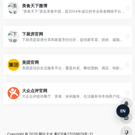
美食天下微博
“美食天下”原名美食中国，是2004年成立的专业美食网络平台，涵盖菜谱、健康饮食、美食论坛等多频道，收录数万菜式并提供详细图文做法，便于用户快速查找与使用。
下厨房官网
下厨房是菜谱分享和家庭烹饪社区，提供家常菜、烘焙、减脂餐、节日菜谱和食材做法。用户可以搜索菜谱步骤、收藏菜单、查看作品反馈，适合日常做饭和学习烹饪技巧。
美团官网
美团是综合生活服务平台，覆盖外卖、餐饮团购、酒店、电影票、休闲服务和本地服务。用户可以通过官网查找附近商户、查看优惠套餐、预订服务和管理订单，是常用的本地消费入口。
大众点评官网
大众点评提供餐厅、美食、休闲服务、生活服务等本地商户信息，包含用户评价、门店地址、人均消费和团购优惠。适合外出吃饭、聚会、旅行到店前查口碑，也能用于发现附近热门餐饮和服务商家。
EN
Copyright © 2026
网址大全
粤ICP备17059679号-11