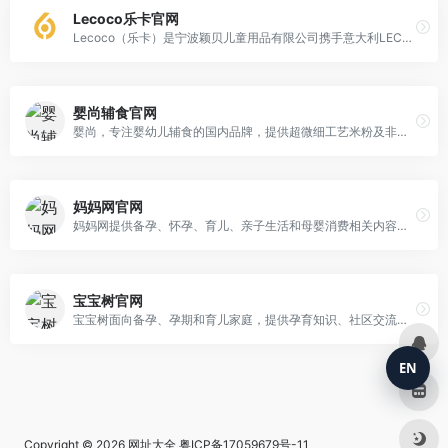
Lecoco乐卡官网
Lecoco（乐卡）是宁波颖贝儿童用品有限公司携手意大利LEC公司联合打造的婴幼儿用品品牌，专注0–3岁宝宝出行与居家需求，融合意式设计美学与欧盟品质标准，产品线涵盖婴儿推车（含时尚款、运动款、经典款三大系列）、学步车、游戏床、餐椅、汽车提篮及益智玩具等，以炫酷造型与可靠安全，陪伴时尚爸妈轻松带娃看世界。
婴尚辅食官网
婴尚，专注婴幼儿辅食的国内品牌，提供超微细工艺米粉及非寒性配方清清宝等系列放心产品，官网全面展示覆盖全国30余省市的母婴渠道资源。
妈妈网官网
妈妈网提供备孕、怀孕、育儿、亲子生活和母婴消费相关内容，覆盖孕产知识、宝宝护理和家庭生活场景。用户可以通过网站浏览经验分享、专题指南和社区讨论。
宝宝树官网
宝宝树面向备孕、孕期和育儿家庭，提供孕育知识、社区交流、成长记录和母婴消费内容。用户可以查询孕周提醒、育儿经验、宝宝发育和家庭护理相关信息。
EN
Copyright © 2026
网址大全
粤ICP备17059679号-11