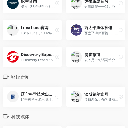
浪琴官网
伊泰莲娜官网
浪琴（LONGINES）是源自19世纪30年代瑞士圣艾米尔的知名制表品牌，隶属瑞士斯沃琪集团，以“飞行家”表款及带翅膀沙漏的古老注册商标闻名，官网提供品牌权威资讯与产品服务。
伊泰莲娜——始于1970年的世界知名时尚饰品品牌，旗下拥有多个子品牌，设计源自意大利，风格简洁明快，产品涵盖戒指、耳环、项链等各类时尚首饰，官网提供品牌资讯与产品展示。
Luca Luca官网
西太平洋体育馆官网
Luca Luca，1992年创立于美国的知名时装品牌，由设计师鲁卡-奥蓝迪倾心打造，专注于高级成衣及配饰设计，精选丝绸、蕾丝等奢华面料，彰显女性独特魅力，官网提供品牌最新资讯与产品展示。
西太平洋体育馆——惠灵顿标志性体育场，自2000年开馆以来承办足球、橄榄球及板球赛事，官网提供赛事资讯与场地资源详情。
Discovery Expedition官网
贾青微博
Discovery Expedition，源自全球知名Discovery Channel的高端户外旅行品牌，自2013年进入中国市场后，致力于延续探索世界的非凡精神，官网提供品牌资讯及产品体验。
以下是一句话网站介绍：“贾青个人资讯网站，涵盖演员贾青的生平简介、代表作品及微博等官方网址资源。”
财经新闻
辽宁科学技术出版社官网
汉斯希尔官网
辽宁科学技术出版社有限责任公司成立于1982年，隶属北方联合出版传媒（集团）股份有限公司，是一家积淀深厚、实力突出的综合性科技出版社，常年聚焦医学、建筑设计、工业技术、大众生活及经济管理等领域，年出版图书逾400种。
汉斯希尔，作为拥有65年历史的德国企业，是全球领先的减压阀、安全阀及管道过滤器研发制造商，以高效经济实用的总管道水质净化产品著称，官网提供全面产品信息与解决方案。
科技媒体