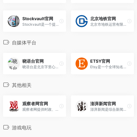
Stockvault官网
北京地铁官网
Stockvault是一个提供免费高质量图像素材的图库网站，涵盖自然、城市、人物等各类图片，并配备图片编辑、搜索和分享工具，旨在为用户收集和存档高清晰照片供免费下载。
北京市地铁运营有限公司是中国的一家国有独资的特大型城市轨道交通运营商，拥有15条线路和217个车站，单日最高运送乘客已突破800万人次。
自媒体平台
晓语台官网
ETSY官网
晓语台是北京字里心间科技有限公司的一款基于尖端AI技术的营销文本创作平台，能够帮助内容创作者以更低成本、更高效率地创作出各种营销文本和内容。
Etsy是一个全球知名的在线市场，专注于手工艺品、艺术品和独立设计师产品，为创作者和买家提供连接和交易的平台。
其他相关
观察者网官网
澎湃新闻官网
观察者网提供时政、国际、财经、科技、军事和评论类内容，关注国内外热点事件和公共议题。用户可以通过站点浏览新闻报道、观点文章和专题讨论，作为资讯来源的补充。
澎湃新闻是综合新闻资讯平台，内容覆盖时政、社会、财经、思想、科技、文化和国际等领域。网站以新闻报道和专题栏目为主，适合用户跟进公共事件、深度报道和热点解读。
游戏电玩