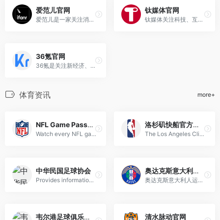
爱范儿官网
钛媒体官网
爱范儿是一家关注消费科技、智能硬件、移动互联网和生活方式的科技媒体，内容涵盖新品体验、行业观察、数字生活和品牌故事。它适合关注手机数码、AI应用、智能设备和新消费趋势的用户浏览。
钛媒体关注科技、互联网、消费、金融科技和产业数字化，提供新闻报道、深度评论和商业观察。网站内容偏重行业趋势和企业案例，适合作为了解科技商业变化、品牌动态和创新服务的资讯入口。
36氪官网
36氪是关注新经济、科技公司、创业融资和产业创新的商业科技媒体，提供公司报道、行业分析、投融资动态和专题内容。适合创业者、投资人、产品运营和互联网从业者了解科技商业趋势。
体育资讯
more+
NFL Game Pass美国
洛杉矶快船官方网站
Watch every NFL game—including playoffs and the Super Bowl—plus NFL RedZone and 24/7 live coverage on NFL Network.
The Los Angeles Clippers are an NBA team originally founded in Buffalo in 1970, relocated to San Diego in 1978, and moved to Los Angeles in 1984.
中华民国足球协会
奥达克斯意大利人运动俱乐部官网
Provides information about the association, football competitions, and national team members.
奥达克斯意大利人运动俱乐部（Audax Club Sportivo Italiano）是一家扎根于智利首都圣地亚哥的足球俱乐部，目前征战智利足球甲级联赛，主场设在可容纳1.2万名观众的拉佛罗里达市政体育场。
韦尔港足球俱乐部官网
清水脉动官网