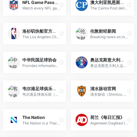
NFL Game Pass美国
澳大利亚凯恩斯邮报
Watch every NFL game—including playoffs and the Super Bowl—plus NFL RedZone and 24/7 live coverage on NFL Network.
The Cairns Post delivers breaking news and top headlines for Cairns and Far North Queensland.
洛杉矶快船官方网站
伦敦财经新闻
The Los Angeles Clippers are an NBA team originally founded in Buffalo in 1970, relocated to San Diego in 1978, and moved to Los Angeles in 1984.
Breaking news on investment banking, asset management, hedge funds, pensions, private equity, fintech, and financial regulation.
中华民国足球协会
奥达克斯意大利人运动俱乐部官网
Provides information about the association, football competitions, and national team members.
奥达克斯意大利人运动俱乐部（Audax Club Sportivo Italiano）是一家扎根于智利首都圣地亚哥的足球俱乐部，目前征战智利足球甲级联赛，主场设在可容纳1.2万名观众的拉佛罗里达市政体育场。
韦尔港足球俱乐部官网
清水脉动官网
韦尔港足球俱乐部（Port Vale F.C.）是一家扎根于英格兰斯塔福德郡特伦特河畔斯托克伯斯勒姆的职业球队，虽地处斯托克地区却未以城市命名——这一独特身份使其成为目前英联赛中唯一不以所在地冠名的俱乐部；自2007/08赛季降入英乙后，球队长期在第三级别联赛征战，虽在本地影响力逊于同城劲旅斯托克城，但在1990年代曾数度跻身旧甲组联赛（第二级别），书写过属于自己的高光篇章。
清水脉动（Shimizu S-Pulse），亦译作“清水鼓动”或“清水心跳”，是日本职业足球联赛（J联赛）创始成员之一，1991年随J联赛成立而加入，总部位于静冈县静冈市（原清水市），主场为日本平运动公园竞技场；球队起源于地方性业余联盟“静冈社会人连盟”，以地域共同出资模式运营，后于1997年完成公司化改革，成为日本首家由球迷与地方共同持股的J联赛上市公司。
The Nation
荷兰《每日汇报》
The Nation is a Thai English-language online newspaper founded in 1971 in Bangkok, one of only two English dailies formerly published there—alongside the Bangkok Post—and ceased its print edition on June 28, 2019, continuing solely as a digital publication.
Algemeen Dagblad (AD), a Dutch daily newspaper headquartered in Rotterdam, delivers up-to-the-minute news 24/7 via its leading Dutch news website.