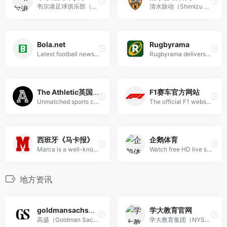
韦尔港足球俱乐部（Port Vale F.C.）是一家扎根于英格兰斯塔福德郡特伦特河畔斯托克伯斯勒姆的职业球队，虽地处斯托克地区却未以城市命名——这一独特身份使其成为目前英联赛中唯一不以所在地冠名的俱乐部；自2007/08赛季降入英乙后，球队长期在第三级别联赛征战，虽在本地影响力逊于同城劲旅斯托克城，但在1990年代曾数度跻身旧甲组联赛（第二级别），书写过属于自己的高光篇章。
清水脉动（Shimizu S-Pulse），亦译作“清水鼓动”或“清水心跳”，是日本职业足球联赛（J联赛）创始成员之一，1991年随J联赛成立而加入，总部位于静冈县静冈市（原清水市），主场为日本平运动公园竞技场；球队起源于地方性业余联盟“静冈社会人连盟”，以地域共同出资模式运营，后于1997年完成公司化改革，成为日本首家由球迷与地方共同持股的J联赛上市公司。
Bola.net
Rugbyrama
Latest football news, live scores, match information, and European league coverage.
Rugbyrama delivers comprehensive rugby coverage including match results, standings, analysis, exclusive interviews, tournament videos, and live broadcasts of the Rugby Championship.
The Athletic英国体育
F1赛车官方网站
Unmatched sports coverage of every team and league you care about, with breaking news, compelling stories, and insightful analysis from top journalists.
The official F1 website for the latest news, video highlights, race results, live timing, in-depth analysis, and expert commentary on Formula 1 racing.
西班牙《马卡报》
企鹅体育
Marca is a well-known Spanish newspaper specializing in football coverage.
Watch free HD live streams of NBA, NFL, soccer, billiards, CBA, Champions League, Serie A, and La Liga—plus fitness coaching from national bodybuilding champions and sports commentary by attractive hosts.
地方资讯
goldmansachs官网
学大教育官网
高盛（Goldman Sachs）成立于1869年，是全球领先的投资银行与金融服务机构，为全球企业、金融机构、政府及高净值个人提供投资银行、证券交易与资产管理等全方位服务；业务遍及23个国家的41个办事处，以纽约为总部，在伦敦、法兰克福、东京、香港等主要金融中心拥有深厚本地洞察与全球协同能力。
学大教育集团（NYSE:XUE）——2001年创立的国内个性化教育领导者，已在全国62个城市开设273所学习中心，官网提供优质教育资源与先进教育服务。