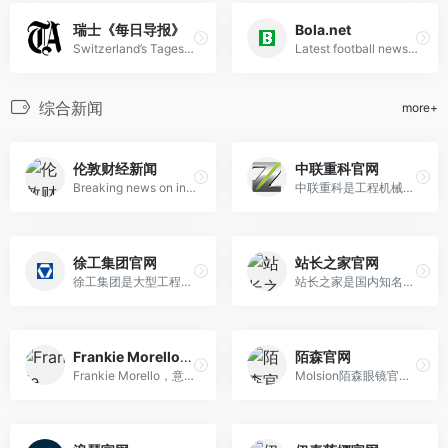
瑞士《每日导报》
Bola.net
Switzerland’s Tages-Anzeiger is a leading daily newspaper delivering news, facts, and in-depth coverage of politics, business, sports, and culture in Switzerland and worldwide.
Latest football news, live scores, match information, and European league coverage.
综合新闻
more+
伦敦财经新闻
中联重科官网
Breaking news on investment banking, asset management, hedge funds, pensions, private equity, fintech, and financial regulation.
中联重科是工程机械和农业机械装备制造企业，产品涵盖起重、混凝土、土方、高空作业和农业装备，官网提供产品资料、新闻动态和服务网络。
徐工集团官网
站长之家官网
徐工集团是大型工程机械制造企业，主营起重机械、铲运机械、道路机械、挖掘机械和高空作业装备等产品，官网展示企业资讯、产品中心和服务支持。
站长之家是国内知名站长服务与互联网资讯平台，提供站长工具、SEO 查询、域名信息、网站测速、关键词分析和行业资讯等常用资源。
Frankie Morello官网
陌森官网
Frankie Morello，意大利知名高级成衣品牌，由双人设计师打造，品质与一线品牌看齐，官网提供品牌最新资讯及产品展示。
Molsion陌森眼镜官网，专注为80、90后打造时尚个性、张扬不羁的太阳镜系列，以大胆设计、优质材质及亲民价格彰显独特生活态度，官网提供最新产品资讯与购买渠道。