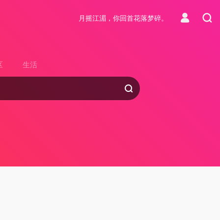
月摇江湄，你回首花落梦碎。
区
生活