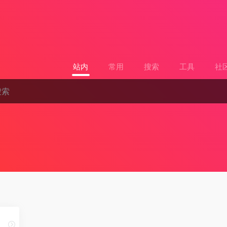
站内
常用
搜索
工具
社