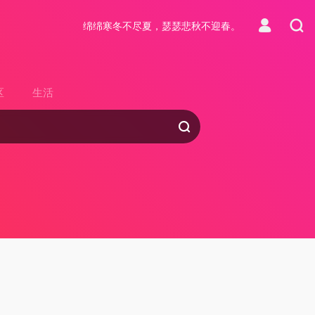
绵绵寒冬不尽夏，瑟瑟悲秋不迎春。
区
生活